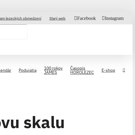
Facebook
Instagram
am lezeckých obmedzení
Starý web
100 rokov
Časopis
lendár
Podujatia
E-shop
JAMES
HOROLEZEC
vu skalu