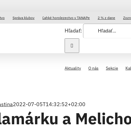
tvo
Správa klubov
Ľahké horolezectvo v TANAPe
2 % z dane
Zozn
Hľadať:
Aktuality
O nás
Sekcie
Ka
astina
2022-07-05T14:32:52+02:00
lamárku a Melicho