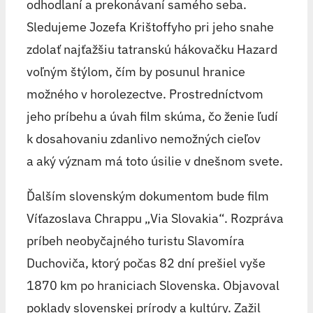
odhodlaní a prekonávaní samého seba.
Sledujeme Jozefa Krištoffyho pri jeho snahe
zdolať najťažšiu tatranskú hákovačku Hazard
voľným štýlom, čím by posunul hranice
možného v horolezectve. Prostredníctvom
jeho príbehu a úvah film skúma, čo ženie ľudí
k dosahovaniu zdanlivo nemožných cieľov
a aký význam má toto úsilie v dnešnom svete.
Ďalším slovenským dokumentom bude film
Víťazoslava Chrappu „Via Slovakia“. Rozpráva
príbeh neobyčajného turistu Slavomíra
Duchoviča, ktorý počas 82 dní prešiel vyše
1870 km po hraniciach Slovenska. Objavoval
poklady slovenskej prírody a kultúry. Zažil