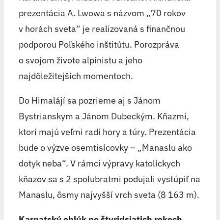
prezentácia A. Lwowa s názvom „70 rokov
v horách sveta“ je realizovaná s finančnou
podporou Poľského inštitútu. Porozpráva
o svojom živote alpinistu a jeho
najdôležitejších momentoch.
Do Himalájí sa pozrieme aj s Jánom
Bystrianskym a Jánom Dubeckým. Kňazmi,
ktorí majú veľmi radi hory a túry. Prezentácia
bude o výzve osemtisícovky – „Manaslu ako
dotyk neba“. V rámci výpravy katolíckych
kňazov sa s 2 spolubratmi podujali vystúpiť na
Manaslu, ôsmy najvyšší vrch sveta (8 163 m).
Karpatský oblúk po štyridsiatich rokoch