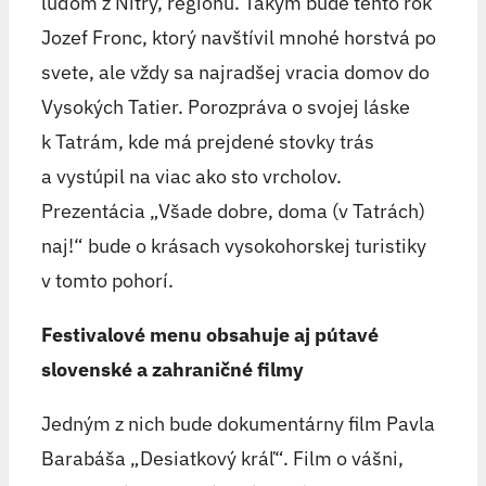
ľuďom z Nitry, regiónu. Takým bude tento rok
Jozef Fronc, ktorý navštívil mnohé horstvá po
svete, ale vždy sa najradšej vracia domov do
Vysokých Tatier. Porozpráva o svojej láske
k Tatrám, kde má prejdené stovky trás
a vystúpil na viac ako sto vrcholov.
Prezentácia „Všade dobre, doma (v Tatrách)
naj!“ bude o krásach vysokohorskej turistiky
v tomto pohorí.
Festivalové menu obsahuje aj pútavé
slovenské a zahraničné filmy
Jedným z nich bude dokumentárny film Pavla
Barabáša „Desiatkový kráľ“. Film o vášni,