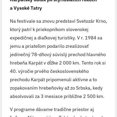
a Vysoké Tatry
Na festivale sa znovu predstaví Svetozár Krno,
ktorý patrí k priekopníkom slovenskej
expedičnej a diaľkovej turistiky. V r. 1984 sa
jemu a priateľom podarilo zrealizovať
jedinečný 78-dňový súvislý prechod hlavného
hrebeňa Karpát v dĺžke 2 000 km. Tento rok si
40. výročie prvého československého
prechodu Karpát pripomenuli aktívne a to
zopakovaním hrebeňovky až zo Srbska, kedy
absolvovali za 3 mesiace približne 2 500 km.
V programe dávame tradične priestor aj