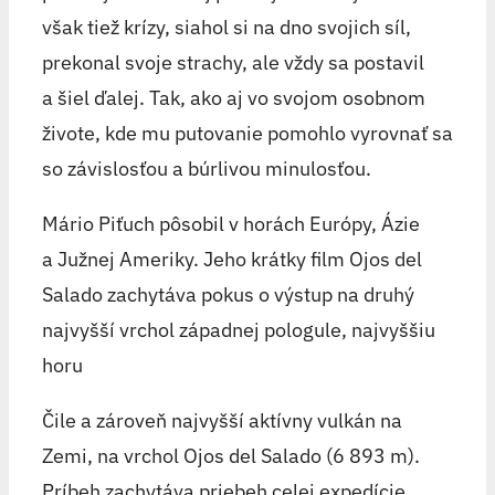
však tiež krízy, siahol si na dno svojich síl,
prekonal svoje strachy, ale vždy sa postavil
a šiel ďalej. Tak, ako aj vo svojom osobnom
živote, kde mu putovanie pomohlo vyrovnať sa
so závislosťou a búrlivou minulosťou.
Mário Piťuch pôsobil v horách Európy, Ázie
a Južnej Ameriky. Jeho krátky film Ojos del
Salado zachytáva pokus o výstup na druhý
najvyšší vrchol západnej pologule, najvyššiu
horu
Čile a zároveň najvyšší aktívny vulkán na
Zemi, na vrchol Ojos del Salado (6 893 m).
Príbeh zachytáva priebeh celej expedície,