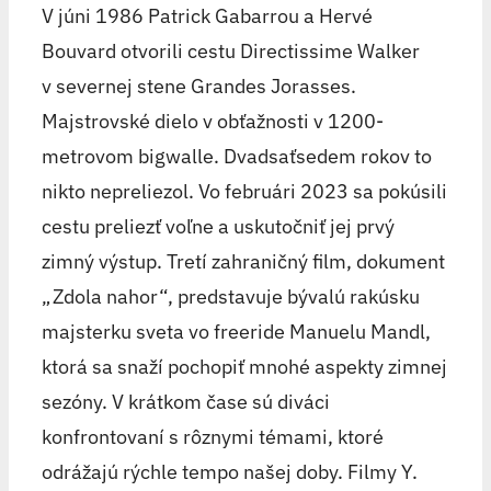
V júni 1986 Patrick Gabarrou a Hervé
Bouvard otvorili cestu Directissime Walker
v severnej stene Grandes Jorasses.
Majstrovské dielo v obťažnosti v 1200-
metrovom bigwalle. Dvadsaťsedem rokov to
nikto nepreliezol. Vo februári 2023 sa pokúsili
cestu preliezť voľne a uskutočniť jej prvý
zimný výstup. Tretí zahraničný film, dokument
„Zdola nahor“, predstavuje bývalú rakúsku
majsterku sveta vo freeride Manuelu Mandl,
ktorá sa snaží pochopiť mnohé aspekty zimnej
sezóny. V krátkom čase sú diváci
konfrontovaní s rôznymi témami, ktoré
odrážajú rýchle tempo našej doby. Filmy Y.