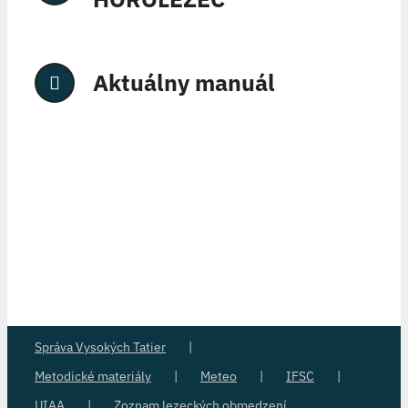
Aktuálny manuál
Správa Vysokých Tatier
Metodické materiály
Meteo
IFSC
UIAA
Zoznam lezeckých obmedzení