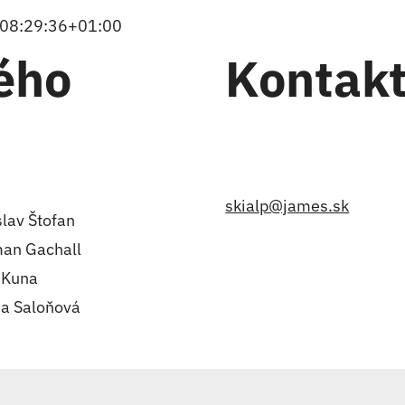
08:29:36+01:00
ého
Kontak
skialp@james.sk
lav Štofan
an Gachall
 Kuna
a Saloňová