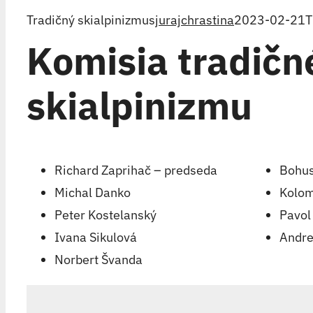
Tradičný skialpinizmus
jurajchrastina
2023-02-21T
Komisia tradičn
skialpinizmu
Richard Zaprihač – predseda
Bohus
Michal Danko
Kolom
Peter Kostelanský
Pavol
Ivana Sikulová
Andre
Norbert Švanda