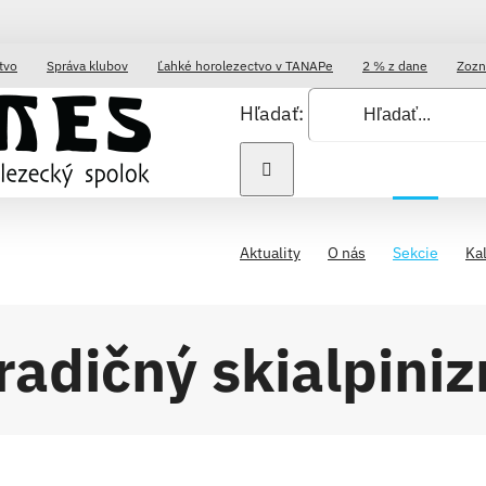
tvo
Správa klubov
Ľahké horolezectvo v TANAPe
2 % z dane
Zozn
Hľadať:
Aktuality
O nás
Sekcie
Ka
radičný skialpini