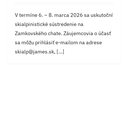
V termíne 6. – 8. marca 2026 sa uskutoční
skialpinistické sústredenie na
Zamkovského chate. Záujemcovia o účasť
sa môžu prihlásiť e-mailom na adrese
skialp@james.sk
,
[...]