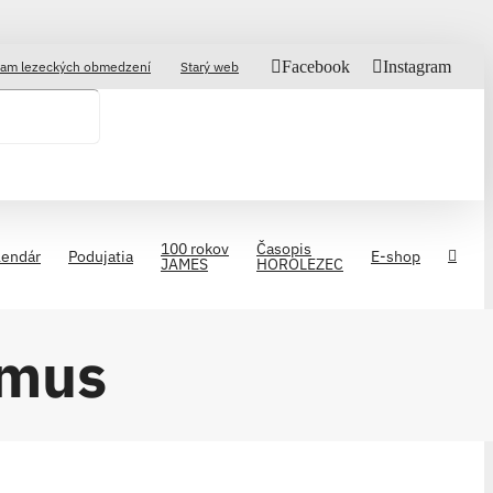
Facebook
Instagram
am lezeckých obmedzení
Starý web
100 rokov
Časopis
lendár
Podujatia
E-shop
JAMES
HOROLEZEC
zmus