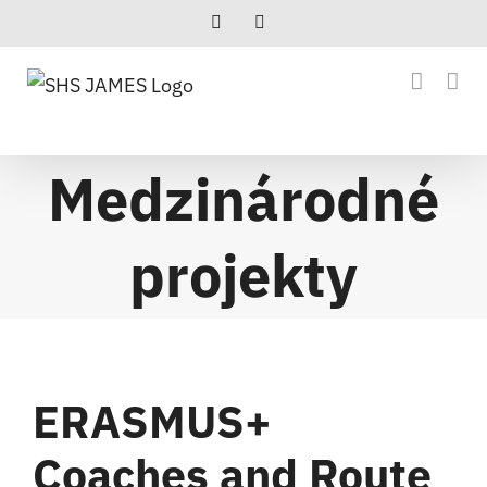
Skip
Facebook
Instagram
to
content
Medzinárodné
projekty
ERASMUS+
Coaches and Route