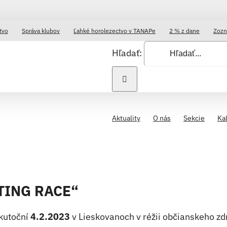
tvo
Správa klubov
Ľahké horolezectvo v TANAPe
2 % z dane
Zozn
Hľadať:
Aktuality
O nás
Sekcie
Ka
ŠTING RACE“
skutoční
4.2.2023
v Lieskovanoch v réžii občianskeho