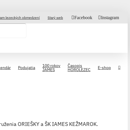
Facebook
Instagram
am lezeckých obmedzení
Starý web
100 rokov
Časopis
lendár
Podujatia
E-shop
JAMES
HOROLEZEC
 združenia ORIEŠKY a ŠK IAMES KEŽMAROK.