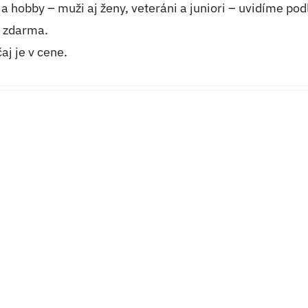
 a hobby – muži aj ženy, veteráni a juniori – uvidíme pod
u zdarma.
aj je v cene.