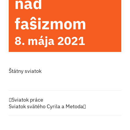
nad
faŝizmom
8. mája 2021
Štátny sviatok
Sviatok práce
Sviatok svätého Cyrila a Metoda