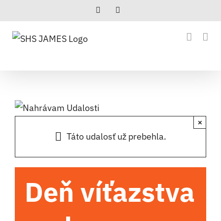
Skip
Facebook
Instagram
to
content
×
Táto udalosť už prebehla.
Deň víťazstva