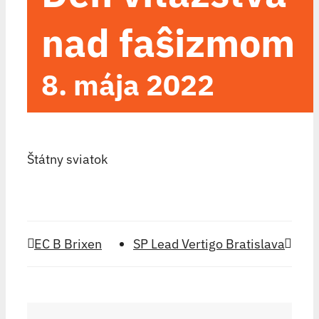
nad faŝizmom
8. mája 2022
Štátny sviatok
EC B Brixen
SP Lead Vertigo Bratislava