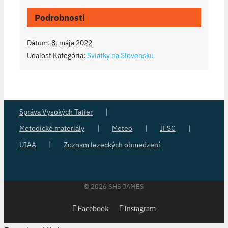
Podrobnosti
Dátum:
8. mája 2022
Udalosť Kategória:
Sviatky na Slovensku
Správa Vysokých Tatier
Metodické materiály
Meteo
IFSC
UIAA
Zoznam lezeckých obmedzení
©
2026 SHS JAMES
Facebook
Instagram