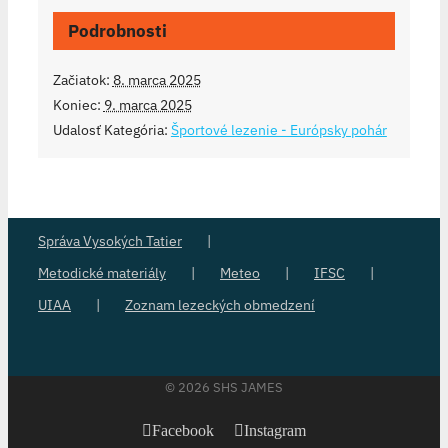
Podrobnosti
Začiatok:
8. marca 2025
Koniec:
9. marca 2025
Udalosť Kategória:
Športové lezenie - Európsky pohár
Správa Vysokých Tatier
Metodické materiály
Meteo
IFSC
UIAA
Zoznam lezeckých obmedzení
©
2026 SHS JAMES
Facebook
Instagram