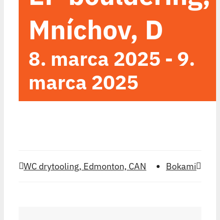
Mníchov, D
8. marca 2025
-
9.
marca 2025
WC drytooling, Edmonton, CAN
Bokami