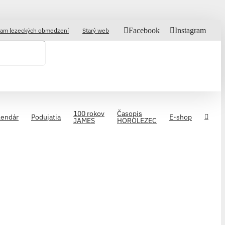
Facebook
Instagram
am lezeckých obmedzení
Starý web
100 rokov
Časopis
lendár
Podujatia
E-shop
JAMES
HOROLEZEC