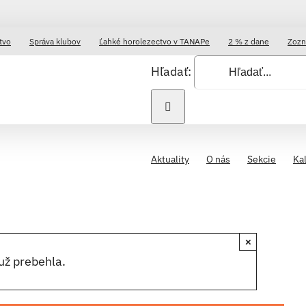
tvo
Správa klubov
Ľahké horolezectvo v TANAPe
2 % z dane
Zozn
Hľadať:
Aktuality
O nás
Sekcie
Ka
×
už prebehla.