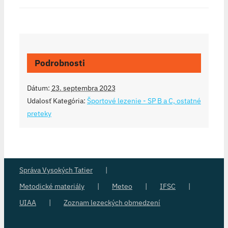
Podrobnosti
Dátum:
23. septembra 2023
Udalosť Kategória:
Športové lezenie - SP B a C, ostatné
preteky
Správa Vysokých Tatier
Metodické materiály
Meteo
IFSC
UIAA
Zoznam lezeckých obmedzení