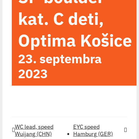
kat. C deti,
Optima Košice
23. septembra
2023
WC lead, speed
EYC speed
Wuijang (CHN)
Hamburg (GER)