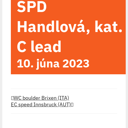
SPD
Handlová, kat.
C lead
10. júna 2023
WC boulder Brixen (ITA)
EC speed Innsbruck (AUT)