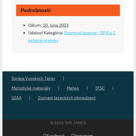
Podrobnosti
Dátum:
10. júna 2023
Udalosť Kategória:
Športové lezenie - SP B a C,
ostatné preteky
Správa Vysokých Tatier
Metodické materiály
Meteo
IFSC
UIAA
Zoznam lezeckých obmedzení
©
2026 SHS JAMES
Facebook
Instagram