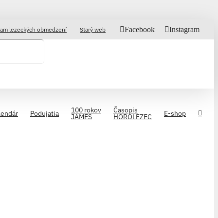
Facebook
Instagram
am lezeckých obmedzení
Starý web
100 rokov
Časopis
lendár
Podujatia
E-shop
JAMES
HOROLEZEC