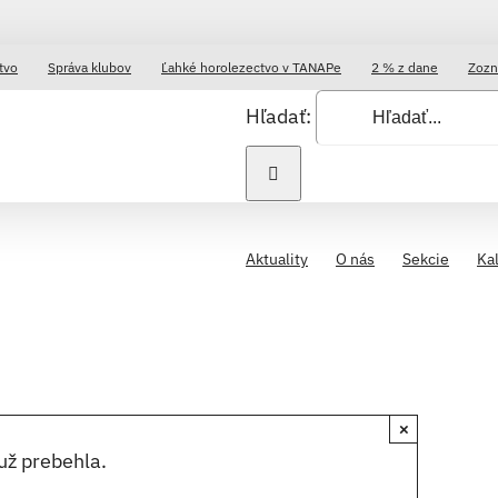
tvo
Správa klubov
Ľahké horolezectvo v TANAPe
2 % z dane
Zozn
Hľadať:
Aktuality
O nás
Sekcie
Ka
×
už prebehla.