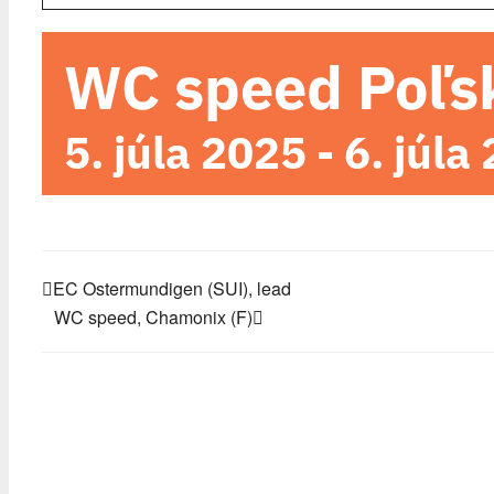
WC speed Poľs
5. júla 2025
-
6. júla
EC Ostermundigen (SUI), lead
WC speed, Chamonix (F)