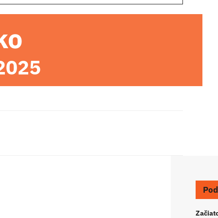
ko
 2025
Pod
Začiat