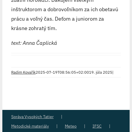
inštruktorom a dobrovoľníkom za ich obetavú
prácu a voľný čas. Deťom a juniorom za
krásne zohratý tím.
text: Anna Čaplická
Radim Kovařík
2025-07-19T08:56:05+02:00
19. júla 2025
|
Správa Vysokých Tatier
Metodické materiály
Meteo
IFSC