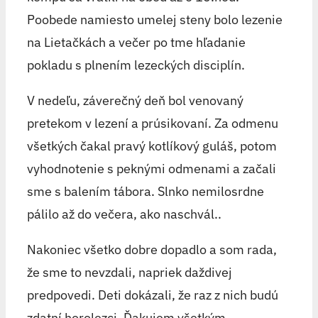
Poobede namiesto umelej steny bolo lezenie
na Lietačkách a večer po tme hľadanie
pokladu s plnením lezeckých disciplín.
V nedeľu, záverečný deň bol venovaný
pretekom v lezení a prúsikovaní. Za odmenu
všetkých čakal pravý kotlíkový guláš, potom
vyhodnotenie s peknými odmenami a začali
sme s balením tábora. Slnko nemilosrdne
pálilo až do večera, ako naschvál..
Nakoniec všetko dobre dopadlo a som rada,
že sme to nevzdali, napriek daždivej
predpovedi. Deti dokázali, že raz z nich budú
zdatní horolezci. Ďakujem všetkým