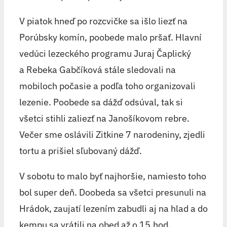
V piatok hneď po rozcvičke sa išlo liezť na
Porúbsky komín, poobede malo pršať. Hlavní
vedúci lezeckého programu Juraj Čaplický
a Rebeka Gabčíková stále sledovali na
mobiloch počasie a podľa toho organizovali
lezenie. Poobede sa dážď odsúval, tak si
všetci stihli zaliezť na Janošíkovom rebre.
Večer sme oslávili Zitkine 7 narodeniny, zjedli
tortu a prišiel sľubovaný dážď.
V sobotu to malo byť najhoršie, namiesto toho
bol super deň. Doobeda sa všetci presunuli na
Hrádok, zaujatí lezením zabudli aj na hlad a do
kempu sa vrátili na obed až o 15.hod.