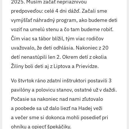
2025. Musím začať nepriaznivou
predpoveďou: celé 4 dni dážď. Začali sme
vymýšľať náhradný program, ako budeme deti
voziť na umelú stenu a čo tam budeme robiť.
Čím viac sa tábor blížil, tým viac rodičov
uvažovalo, že deti odhlásia. Nakoniec z 20
detí nenastúpili len 2. Okrem detí z okolia
Žiliny boli deti aj z Liptova a Prievidze.
Vo štvrtok ráno zdatní inštruktori postavili 3
pavilóny a polovicu stanov, ostatné už v daždi.
Počasie sa nakoniec nad nami zľutovalo
a poobede sa už dalo liezť na Hadej veži
a večer sme si dokonca mohli posedieť pri
ohníku a opiecť špekáčiky.