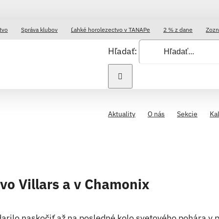
tvo
Správa klubov
Ľahké horolezectvo v TANAPe
2 % z dane
Zozn
Hľadať:
Aktuality
O nás
Sekcie
Ka
vo Villars a v Chamonix
odarilo naskočiť až na posledné kolo svetového pohára v 