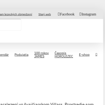
Facebook
Instagram
am lezeckých obmedzení
Starý web
100 rokov
Časopis
lendár
Podujatia
E-shop
JAMES
HOROLEZEC
paralezení vo švajčiarskom Villars. Prostredie som