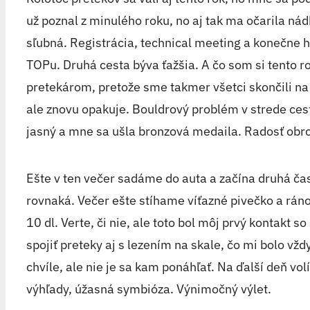
už poznal z minulého roku, no aj tak ma očarila ná
sľubná. Registrácia, technical meeting a konečne h
TOPu. Druhá cesta býva ťažšia. A čo som si tento ro
pretekárom, pretože sme takmer všetci skončili n
ale znovu opakuje. Bouldrový problém v strede ces
jasný a mne sa ušla bronzová medaila. Radosť obr
Ešte v ten večer sadáme do auta a začína druhá čas
rovnaká. Večer ešte stíhame víťazné pivečko a rán
10 dl. Verte, či nie, ale toto bol môj prvý kontakt 
spojiť preteky aj s lezením na skale, čo mi bolo vž
chvíle, ale nie je sa kam ponáhľať. Na ďalší deň vo
výhľady, úžasná symbióza. Výnimočný výlet.