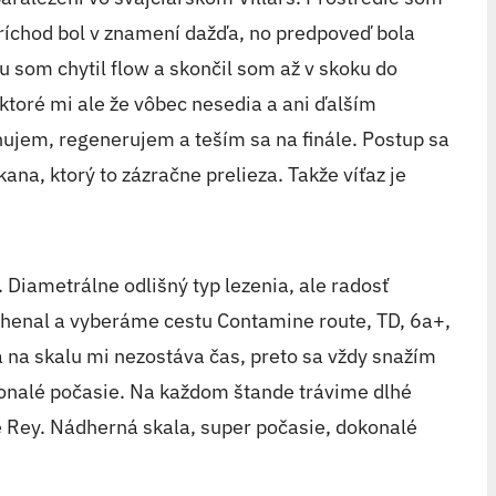
 Príchod bol v znamení dažďa, no predpoveď bola
u som chytil flow a skončil som až v skoku do
 ktoré mi ale že vôbec nesedia a ani ďalším
ujem, regenerujem a teším sa na finále. Postup sa
a, ktorý to zázračne prelieza. Takže víťaz je
 Diametrálne odlišný typ lezenia, ale radosť
chenal a vyberáme cestu Contamine route, TD, 6a+,
e a na skalu mi nezostáva čas, preto sa vždy snažím
dokonalé počasie. Na každom štande trávime dlhé
phe Rey. Nádherná skala, super počasie, dokonalé