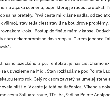
dherná alpská scenéria, popri ktorej je radosť pretekať.
op sa na preteky. Prvá cesta mi krásne sadla, od začiatk
k všimol, stavitelia ciest stavili na bouldrové problémy,
a rovnakom kroku. Postup do finále mám v kapse. Oddych
ty nám nekompromisne dáva stopku. Okrem japonca Takan
ovská.
ť nášho lezeckého tripu. Tentokrát je náš ciel Chamonix.
o sa už vezieme na Midi. Stan rozkladáme pod Pointe La
so skalou tento rok. Celý rok som zavretý na umelej sten
dy oveľa bližšie. V ceste je totálna tlačenica. Víkend a 
líme cestu Salluard route, TD-, 6a, 9 dl na Pointe Adol