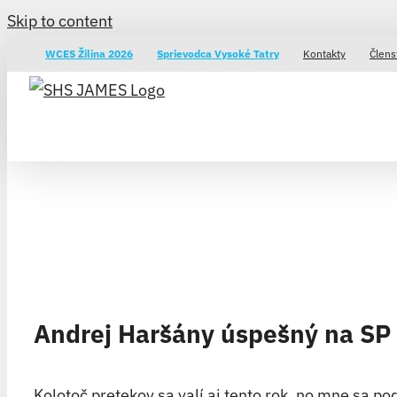
Skip to content
WCES Žilina 2026
Sprievodca Vysoké Tatry
Kontakty
Člens
Andrej Haršány úspešný na SP 
Kolotoč pretekov sa valí aj tento rok, no mne sa p