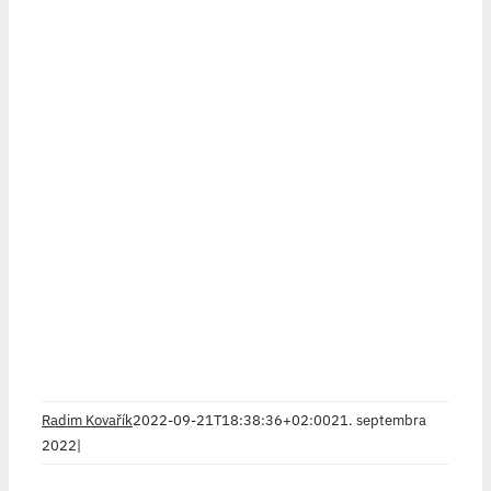
Radim Kovařík
2022-09-21T18:38:36+02:00
21. septembra
2022
|