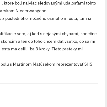
, ktoré boli najviac sledovanými udalosťami tohto
jčiarskom Niederwangene.
nále z posledného možného ôsmeho miesta, tam si
valifikácie som, aj keď s nejakými chybami, konečne
o skončím a len do toho chcem dat všetko, čo sa mi
sta ma delili iba 3 kroky. Tieto preteky mi
e spolu s Martinom Matúšekom reprezentovať SHS