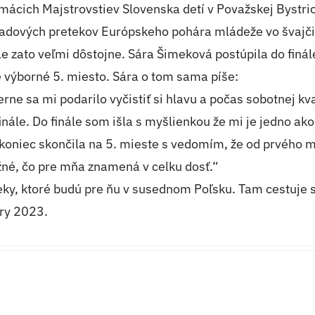
cich Majstrovstiev Slovenska detí v Považskej Bystrici
 leadových pretekov Európskeho pohára mládeže vo šva
ale zato veľmi dôstojne. Sára Šimeková postúpila do fi
é výborné 5. miesto. Sára o tom sama píše:
rne sa mi podarilo vyčistiť si hlavu a počas sobotnej k
inále. Do finále som išla s myšlienkou že mi je jedno ak
oniec skončila na 5. mieste s vedomím, že od prvého mie
ožné, čo pre mňa znamená v celku dosť.“
eteky, ktoré budú pre ňu v susednom Poľsku. Tam cestuj
hry 2023.