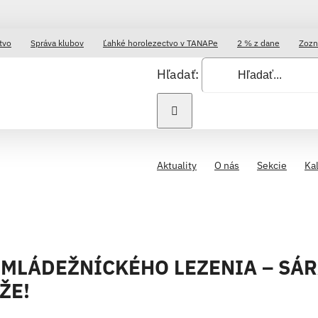
tvo
Správa klubov
Ľahké horolezectvo v TANAPe
2 % z dane
Zozn
Hľadať:
Aktuality
O nás
Sekcie
Ka
MLÁDEŽNÍCKÉHO LEZENIA – SÁR
ŽE!