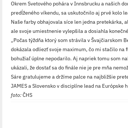
Okrem Svetového pohára v Innsbrucku a našich domá
predĺženého víkendu, sa uskutočnilo aj prvé kolo
Naše farby obhajovala síce len jedna pretekárka, 
ale svoje umiestnenie vylepšila a dosiahla konečn
„Počas týždňa ktorý som strávila v Švajčiarskom Be
dokázala odliezť svoje maximum, čo mi stačilo na f
bohužiaľ úplne nepodarilo. Aj napriek tomu som nak
ukázali, že dostať sa do finále nie je pre mňa nem
Sáre gratulujeme a držíme palce na najbližšie pr
JAMES a Slovensko v disciplíne lead na Európske 
foto:
ČHS