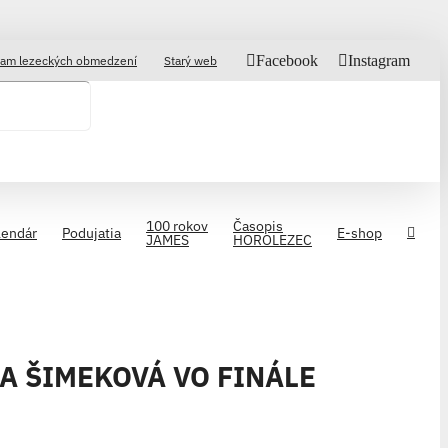
Facebook
Instagram
am lezeckých obmedzení
Starý web
100 rokov
Časopis
lendár
Podujatia
E-shop
JAMES
HOROLEZEC
A ŠIMEKOVÁ VO FINÁLE