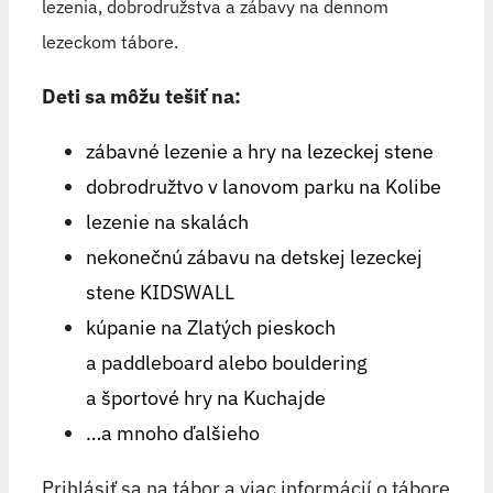
lezenia, dobrodružstva a zábavy na dennom
lezeckom tábore.
Deti sa môžu tešiť na:
zábavné lezenie a hry na lezeckej stene
dobrodružtvo v lanovom parku na Kolibe
lezenie na skalách
nekonečnú zábavu na detskej lezeckej
stene KIDSWALL
kúpanie na Zlatých pieskoch
a paddleboard alebo bouldering
a športové hry na Kuchajde
…a mnoho ďalšieho
Prihlásiť sa na tábor a viac informácií o tábore