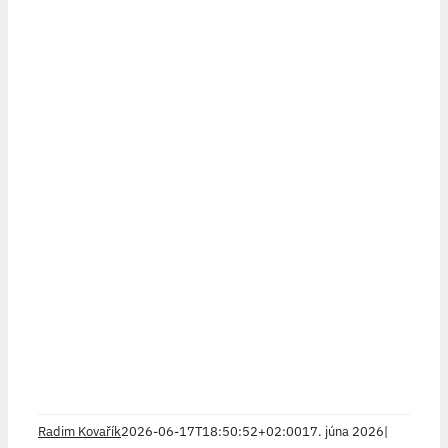
Radim Kovařík
2026-06-17T18:50:52+02:00
17. júna 2026
|