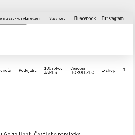
Facebook
Instagram
am lezeckých obmedzení
Starý web
100 rokov
Časopis
lendár
Podujatia
E-shop
JAMES
HOROLEZEC
t Gejza Haak. Česť jeho pamiatke.