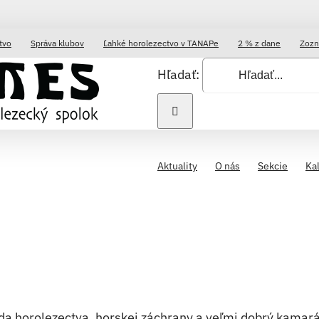
tvo
Správa klubov
Ľahké horolezectvo v TANAPe
2 % z dane
Zozn
Hľadať:
Aktuality
O nás
Sekcie
Ka
da horolezectva, horskej záchrany a veľmi dobrý kamará