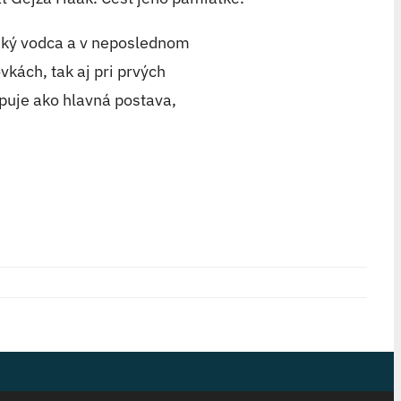
rský vodca a v neposlednom
kách, tak aj pri prvých
upuje ako hlavná postava,