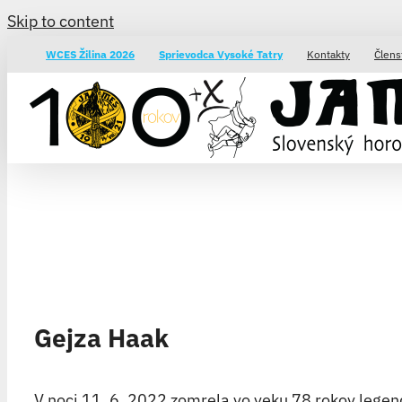
Skip to content
WCES Žilina 2026
Sprievodca Vysoké Tatry
Kontakty
Člens
Gejza Haak
V noci 11. 6. 2022 zomrela vo veku 78 rokov legen