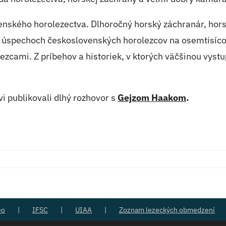
venského horolezectva. Dlhoročný horský záchranár, ho
ch úspechoch československých horolezcov na osemtisícov
zcami. Z príbehov a historiek, v ktorých väčšinou vyst
vi publikovali dlhý rozhovor s
Gejzom Haakom
.
eo
IFSC
UIAA
Zoznam lezeckých obmedzení