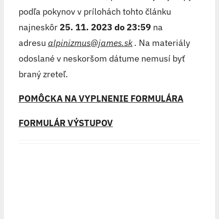
podľa pokynov v prílohách tohto článku
najneskôr
25. 11. 2023 do 23:59
na
adresu
alpinizmus@james.sk
.
Na materiály
odoslané v neskoršom dátume nemusí byť
braný zreteľ.
POMÔCKA NA VYPLNENIE FORMULÁRA
FORMULÁR VÝSTUPOV