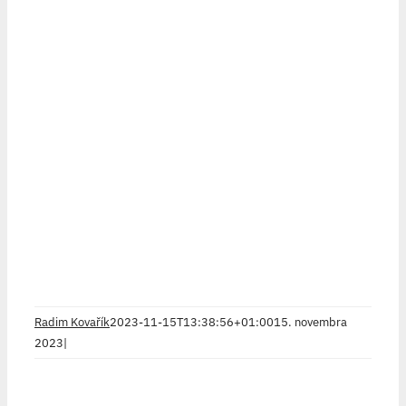
Radim Kovařík
2023-11-15T13:38:56+01:00
15. novembra
2023
|