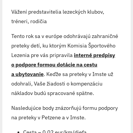
Vážení predstavitelia lezeckých klubov,
tréneri, rodičia
Tento rok sa v európe odohrávajú zahraničné
preteky detí, ku ktorým Komisia Športového
Lezenia pre vás pripravila
interné predpisy
o podpore formou dotácie na cestu
a ubytovanie
. Keďže sa preteky v Imste už
odohrali, Vaše žiadosti o kompenzáciu
nákladov budú spracované spätne.
Nasledujúce body znázorňujú formu podpory
na preteky v Petzene a v Imste.
Cesta – 0,02 eur/km/dieťa