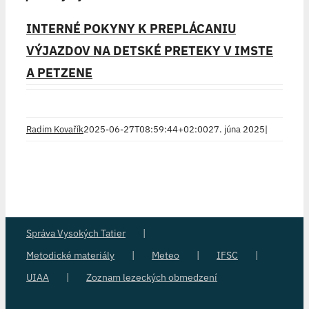
INTERNÉ POKYNY K PREPLÁCANIU
VÝJAZDOV NA DETSKÉ PRETEKY V IMSTE
A PETZENE
Radim Kovařík
2025-06-27T08:59:44+02:00
27. júna 2025
|
Správa Vysokých Tatier
Metodické materiály
Meteo
IFSC
UIAA
Zoznam lezeckých obmedzení