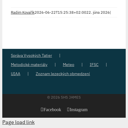
Radim Kovařík
2026-06-22T15:25:38+02:00
22. júna 2026
|
Správa Vysokých Tatier
Metodické materiály
Meteo
IFSC
UIAA
Zoznam lezeckých obmedzení
©
2026 SHS JAMES
Facebook
Instagram
Page load link