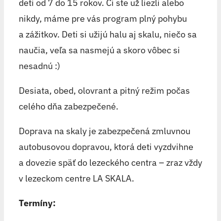
deti od 7 do 15 rokov. Či ste už liezli alebo
nikdy, máme pre vás program plný pohybu
a zážitkov. Deti si užijú halu aj skalu, niečo sa
naučia, veľa sa nasmejú a skoro vôbec si
nesadnú :)
Desiata, obed, olovrant a pitný režim počas
celého dňa zabezpečené.
Doprava na skaly je zabezpečená zmluvnou
autobusovou dopravou, ktorá deti vyzdvihne
a dovezie späť do lezeckého centra – zraz vždy
v lezeckom centre LA SKALA.
Termíny: