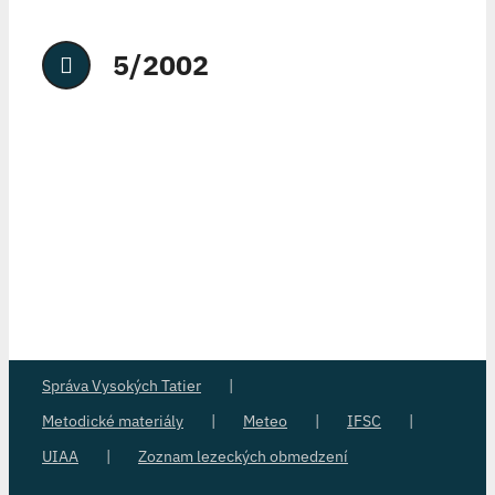
5/2002
Správa Vysokých Tatier
Metodické materiály
Meteo
IFSC
UIAA
Zoznam lezeckých obmedzení