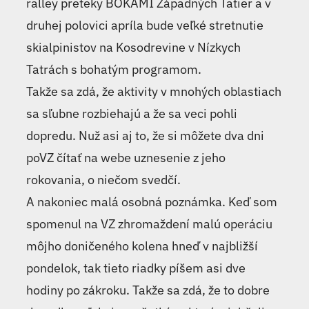
ralley preteky BOKAMI Západných Tatier a v
druhej polovici apríla bude veľké stretnutie
skialpinistov na Kosodrevine v Nízkych
Tatrách s bohatým programom.
Takže sa zdá, že aktivity v mnohých oblastiach
sa sľubne rozbiehajú a že sa veci pohli
dopredu. Nuž asi aj to, že si môžete dva dni
poVZ čítať na webe uznesenie z jeho
rokovania, o niečom svedčí.
A nakoniec malá osobná poznámka. Keď som
spomenul na VZ zhromaždení malú operáciu
môjho doničeného kolena hneď v najbližší
pondelok, tak tieto riadky píšem asi dve
hodiny po zákroku. Takže sa zdá, že to dobre