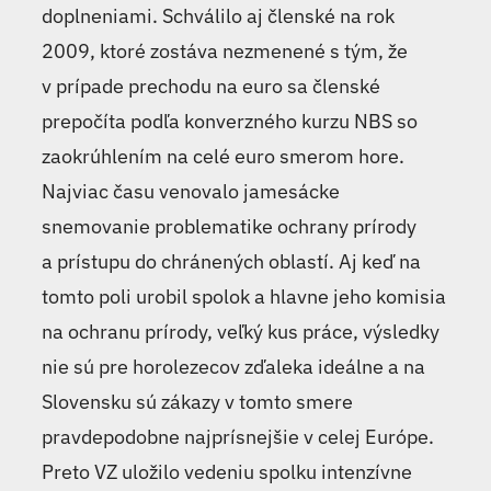
doplneniami. Schválilo aj členské na rok
2009, ktoré zostáva nezmenené s tým, že
v prípade prechodu na euro sa členské
prepočíta podľa konverzného kurzu NBS so
zaokrúhlením na celé euro smerom hore.
Najviac času venovalo jamesácke
snemovanie problematike ochrany prírody
a prístupu do chránených oblastí. Aj keď na
tomto poli urobil spolok a hlavne jeho komisia
na ochranu prírody, veľký kus práce, výsledky
nie sú pre horolezecov zďaleka ideálne a na
Slovensku sú zákazy v tomto smere
pravdepodobne najprísnejšie v celej Európe.
Preto VZ uložilo vedeniu spolku intenzívne