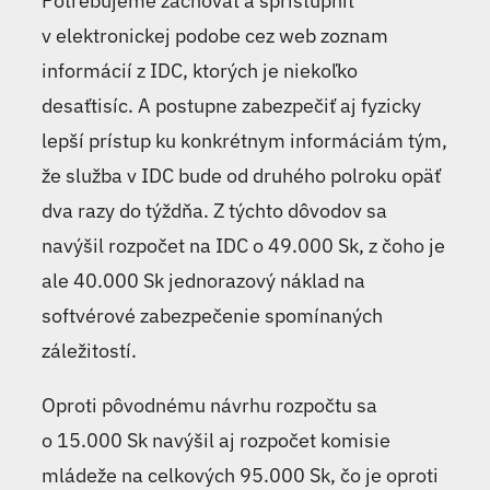
Potrebujeme zachovať a sprístupniť
v elektronickej podobe cez web zoznam
informácií z IDC, ktorých je niekoľko
desaťtisíc. A postupne zabezpečiť aj fyzicky
lepší prístup ku konkrétnym informáciám tým,
že služba v IDC bude od druhého polroku opäť
dva razy do týždňa. Z týchto dôvodov sa
navýšil rozpočet na IDC o 49.000 Sk, z čoho je
ale 40.000 Sk jednorazový náklad na
softvérové zabezpečenie spomínaných
záležitostí.
Oproti pôvodnému návrhu rozpočtu sa
o 15.000 Sk navýšil aj rozpočet komisie
mládeže na celkových 95.000 Sk, čo je oproti