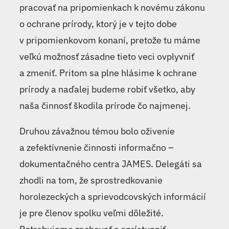
pracovať na pripomienkach k novému zákonu
o ochrane prírody, ktorý je v tejto dobe
v pripomienkovom konaní, pretože tu máme
veľkú možnosť zásadne tieto veci ovplyvniť
a zmeniť. Pritom sa plne hlásime k ochrane
prírody a naďalej budeme robiť všetko, aby
naša činnosť škodila prírode čo najmenej.
Druhou závažnou témou bolo oživenie
a zefektívnenie činnosti informačno –
dokumentačného centra JAMES. Delegáti sa
zhodli na tom, že sprostredkovanie
horolezeckých a sprievodcovských informácií
je pre členov spolku veľmi dôležité.