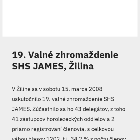
19. Valné zhromaždenie
SHS JAMES, Žilina
V Žiline sa v sobotu 15. marca 2008
uskutočnilo 19. valné zhromaždenie SHS
JAMES. Zúčastnilo sa ho 43 delegátov, z toho
41 zástupcov horolezeckých oddielov a 2
priamo registrovaní členovia, s celkovou
váhou hlasov 1202, t.j. 34,7 % z počtu členov