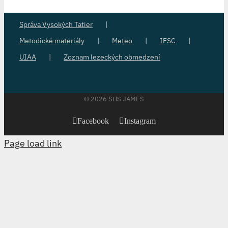
Správa Vysokých Tatier
Metodické materiály
Meteo
IFSC
UIAA
Zoznam lezeckých obmedzení
©
2026 SHS JAMES
Facebook
Instagram
Page load link