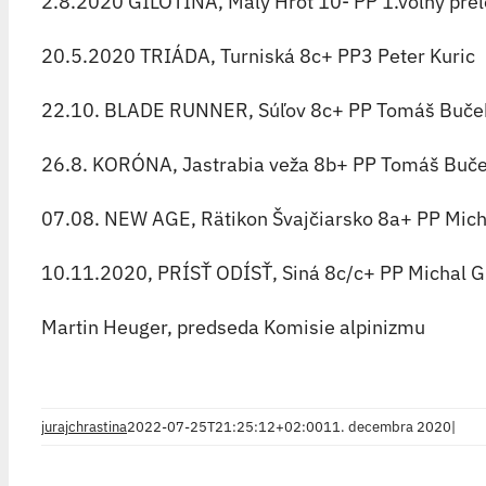
2.8.2020 GILOTÍNA, Malý Hrot 10- PP 1.voľný prele
20.5.2020 TRIÁDA, Turniská 8c+ PP3 Peter Kuric
22.10. BLADE RUNNER, Súľov 8c+ PP Tomáš Buče
26.8. KORÓNA, Jastrabia veža 8b+ PP Tomáš Buč
07.08. NEW AGE, Rätikon Švajčiarsko 8a+ PP Mich
10.11.2020, PRÍSŤ ODÍSŤ, Siná 8c/c+ PP Michal G
Martin Heuger, predseda Komisie alpinizmu
jurajchrastina
2022-07-25T21:25:12+02:00
11. decembra 2020
|