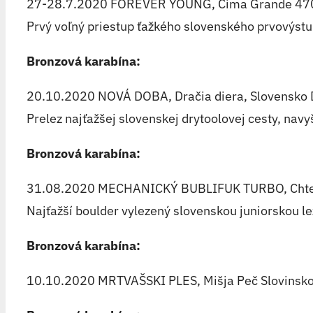
27-28.7.2020 FOREVER YOUNG, Cima Grande 470m 7
Prvý voľný priestup ťažkého slovenského prvovýstup
Bronzová karabína:
20.10.2020 NOVÁ DOBA, Dračia diera, Slovensko 
Prelez najťažšej slovenskej drytoolovej cesty, na
Bronzová karabína:
31.08.2020 MECHANICKÝ BUBLIFUK TURBO, Chtel
Najťažší boulder vylezený slovenskou juniorskou l
Bronzová karabína:
10.10.2020 MRTVAŠSKI PLES, Mišja Peč Slovinsko 