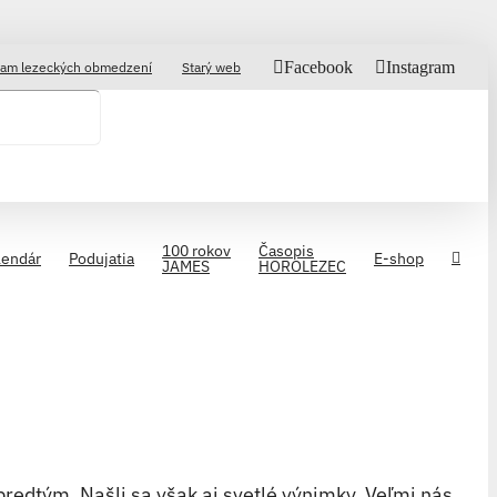
Facebook
Instagram
am lezeckých obmedzení
Starý web
100 rokov
Časopis
lendár
Podujatia
E-shop
JAMES
HOROLEZEC
predtým. Našli sa však aj svetlé výnimky. Veľmi nás