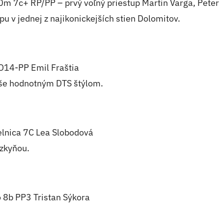
c+ RP/PP – prvý voľný priestup Martin Varga, Peter
u v jednej z najikonickejších stien Dolomitov.
D14-PP Emil Fraštia
vyše hodnotným DTS štýlom.
nica 7C Lea Slobodová
ezkyňou.
8b PP3 Tristan Sýkora