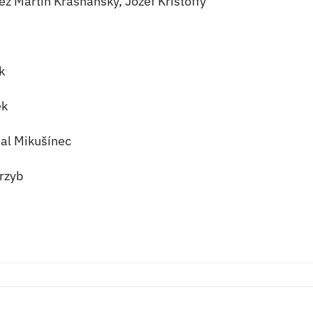
z Martin Krasňanský, Jozef Krištoffy
k
ek
al Mikušínec
rzyb