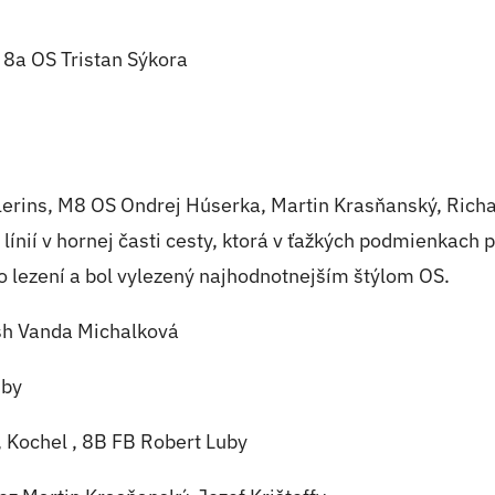
a OS Tristan Sýkora
rins, M8 OS Ondrej Húserka, Martin Krasňanský, Ric
 línií v hornej časti cesty, ktorá v ťažkých podmienkach
o lezení a bol vylezený najhodnotnejším štýlom OS.
h Vanda Michalková
uby
chel , 8B FB Robert Luby