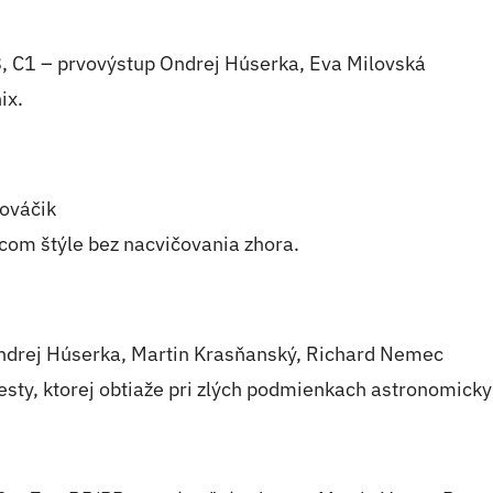
, C1 – prvovýstup Ondrej Húserka, Eva Milovská
ix.
ováčik
úcom štýle bez nacvičovania zhora.
ndrej Húserka, Martin Krasňanský, Richard Nemec
esty, ktorej obtiaže pri zlých podmienkach astronomicky