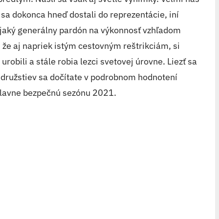
h sa dokonca hneď dostali do reprezentácie, iní
nejaký generálny pardón na výkonnosť vzhľadom
 že aj napriek istým cestovným reštrikciám, si
obili a stále robia lezci svetovej úrovne. Liezť sa
a družstiev sa dočítate v podrobnom hodnotení
hlavne bezpečnú sezónu 2021.