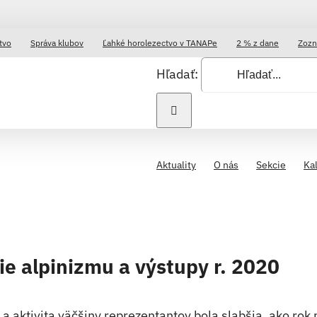
tvo
Správa klubov
Ľahké horolezectvo v TANAPe
2 % z dane
Zozn
Hľadať:
Aktuality
O nás
Sekcie
Ka
e alpinizmu a výstupy r. 2020
a aktivita väčšiny reprezentantov bola slabšia, ako rok 