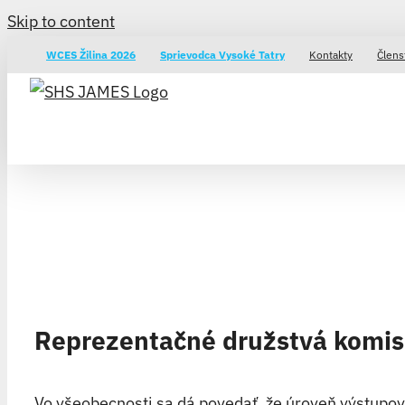
Skip to content
WCES Žilina 2026
Sprievodca Vysoké Tatry
Kontakty
Člens
Reprezentačné družstvá komisi
Vo všeobecnosti sa dá povedať, že úroveň výstupov 