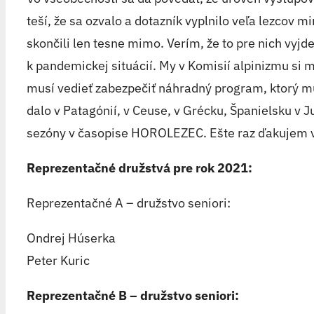
teší, že sa ozvalo a dotazník vyplnilo veľa lezcov 
skončili len tesne mimo. Verím, že to pre nich vy
k pandemickej situácií. My v Komisií alpinizmu si m
musí vedieť zabezpečiť náhradný program, ktorý mu u
dalo v Patagónií, v Ceuse, v Grécku, Španielsku v 
sezóny v časopise HOROLEZEC. Ešte raz ďakujem v
Reprezentačné družstvá pre rok 2021:
Reprezentačné A – družstvo seniori:
Ondrej Húserka
Peter Kuric
Reprezentačné B – družstvo seniori: