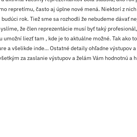
mimo repretímu, často aj úplne nové mená. Niektorí z nic
jde budúci rok. Tiež sme sa rozhodli že nebudeme dávať 
yslíme, že člen reprezentácie musí byť taký profesionál,
možní liezť tam , kde je to aktuálne možné. Tak ako to ur
Jure a všelikde inde… Ostatné detaily ohľadne výstupov 
šetkým za zaslanie výstupov a želám Vám hodnotnú a 