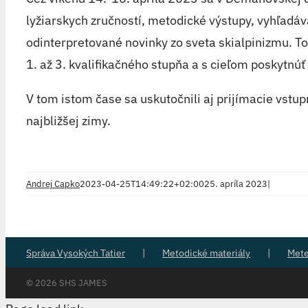
lyžiarskych zručností, metodické výstupy, vyhľadáv
odinterpretované novinky zo sveta skialpinizmu. To
1. až 3. kvalifikačného stupňa a s cieľom poskytnúť
V tom istom čase sa uskutočnili aj prijímacie vstu
najbližšej zimy.
Andrej Capko
2023-04-25T14:49:22+02:00
25. apríla 2023
|
Správa Vysokých Tatier
Metodické materiály
Met
©
2026 SHS JAMES