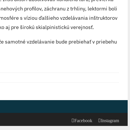
hových profilov, záchranu z trhliny, lektormi boli
tmosfére s víziou ďalšieho vzdelávania inštruktorov
 aj pre širokú skialpinistickú verejnosť.
, že samotné vzdelávanie bude prebiehať v priebehu
Facebook
Instagram