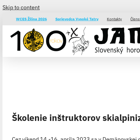
Skip to content
WCES Žilina 2026
Sprievodca Vysoké Tatry
Kontakty
Člens
Školenie inštruktorov skialpin
Cez víkend 14.-16. apríla 2023 sa v Demänovskej do