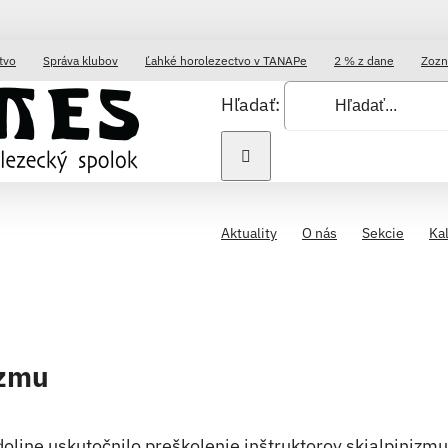
tvo
Správa klubov
Ľahké horolezectvo v TANAPe
2 % z dane
Zozn
Hľadať:
Aktuality
O nás
Sekcie
Ka
izmu
line uskutočnilo preškolenie inštruktorov skialpinizmu.