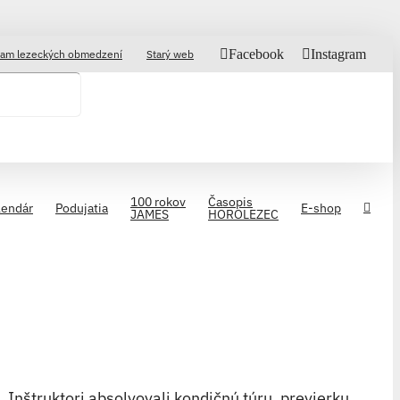
Facebook
Instagram
am lezeckých obmedzení
Starý web
100 rokov
Časopis
lendár
Podujatia
E-shop
JAMES
HOROLEZEC
 Inštruktori absolvovali kondičnú túru, previerku