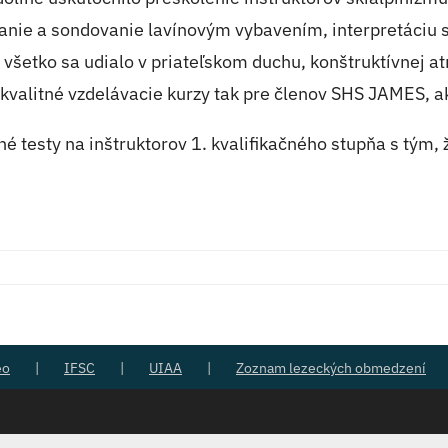
anie a sondovanie lavínovým vybavením, interpretáciu sne
 všetko sa udialo v priateľskom duchu, konštruktívnej a
 kvalitné vzdelávacie kurzy tak pre členov SHS JAMES, ako
pné testy na inštruktorov 1. kvalifikačného stupňa s tým
eo
IFSC
UIAA
Zoznam lezeckých obmedzení