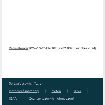
Radim Kovařík
2024-10-25T16:09:59+02:00
25. októbra 2024
|
Správa Vysokých Tatier
Metodické materiály
Meteo
IFSC
UIAA
Zoznam lezeckých obmedzení