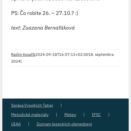
PS: Čo robíte 26. – 27.10.? :)
text: Zuazana Bernaťáková
Radim Kovařík
2024-09-18T16:57:13+02:00
18. septembra
2024
|
Správa Vysokých Tatier
Metodické materiály
Meteo
IFSC
UIAA
Zoznam lezeckých obmedzení