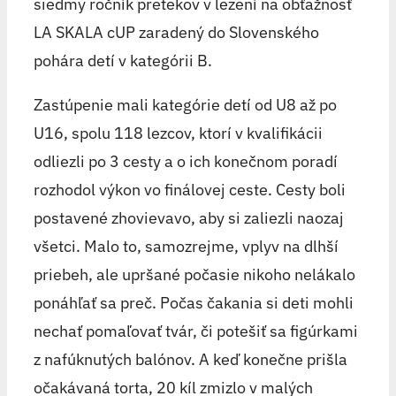
siedmy ročník pretekov v lezení na obťažnosť
LA SKALA cUP zaradený do Slovenského
pohára detí v kategórii B.
Zastúpenie mali kategórie detí od U8 až po
U16, spolu 118 lezcov, ktorí v kvalifikácii
odliezli po 3 cesty a o ich konečnom poradí
rozhodol výkon vo finálovej ceste. Cesty boli
postavené zhovievavo, aby si zaliezli naozaj
všetci. Malo to, samozrejme, vplyv na dlhší
priebeh, ale upršané počasie nikoho nelákalo
ponáhľať sa preč. Počas čakania si deti mohli
nechať pomaľovať tvár, či potešiť sa figúrkami
z nafúknutých balónov. A keď konečne prišla
očakávaná torta, 20 kíl zmizlo v malých