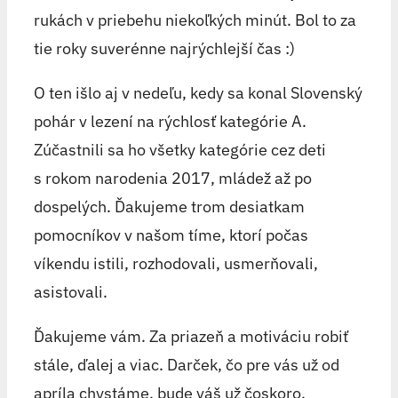
rukách v priebehu niekoľkých minút. Bol to za
tie roky suverénne najrýchlejší čas :)
O ten išlo aj v nedeľu, kedy sa konal Slovenský
pohár v lezení na rýchlosť kategórie A.
Zúčastnili sa ho všetky kategórie cez deti
s rokom narodenia 2017, mládež až po
dospelých. Ďakujeme trom desiatkam
pomocníkov v našom tíme, ktorí počas
víkendu istili, rozhodovali, usmerňovali,
asistovali.
Ďakujeme vám. Za priazeň a motiváciu robiť
stále, ďalej a viac. Darček, čo pre vás už od
apríla chystáme, bude váš už čoskoro.