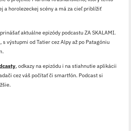
a horolezeckej scény a má za cieľ priblížiť
prinášať aktuálne epizódy podcastu ZA SKALAMI.
e, s výstupmi od Tatier cez Alpy až po Patagóniu
m.
dcasty
, odkazy na epizódu i na stiahnutie aplikácii
dači cez váš počítať či smartfón. Podcast si
žšie.