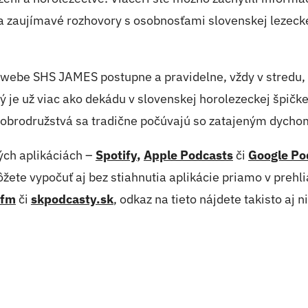
 zaujímavé rozhovory s osobnosťami slovenskej lezeckej 
be SHS JAMES postupne a pravidelne, vždy v stredu, 
rý je už viac ako dekádu v slovenskej horolezeckej špičk
 dobrodružstvá sa tradične počúvajú so zatajeným dycho
ých aplikáciách –
Spotify
,
Apple Podcasts
či
Google Po
ete vypočuť aj bez stiahnutia aplikácie priamo v prehlia
.fm
či
skpodcasty.sk
, odkaz na tieto nájdete takisto aj ni