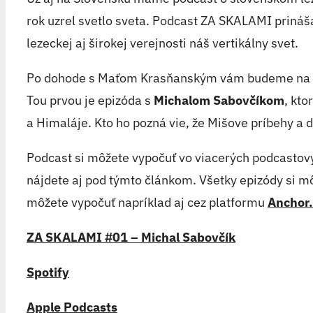
rok uzrel svetlo sveta. Podcast ZA SKALAMI prináša
lezeckej aj širokej verejnosti náš vertikálny svet.
Po dohode s Maťom Krasňanským vám budeme na we
Tou prvou je epizóda s
Michalom Sabovčíkom
, kto
a Himaláje. Kto ho pozná vie, že Mišove príbehy a
Podcast si môžete vypočuť vo viacerých podcastov
nájdete aj pod týmto článkom. Všetky epizódy si môž
môžete vypočuť napríklad aj cez platformu
Anchor
ZA SKALAMI #01 – Michal Sabovčík
Spotify
Apple Podcasts