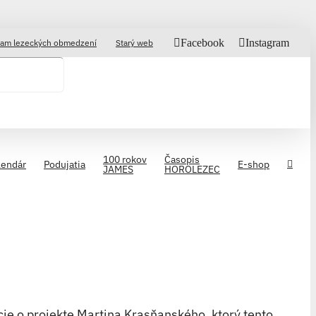
Facebook
Instagram
am lezeckých obmedzení
Starý web
100 rokov
Časopis
lendár
Podujatia
E-shop
JAMES
HOROLEZEC
ie o projekte Martina Krasňanského, ktorý tento