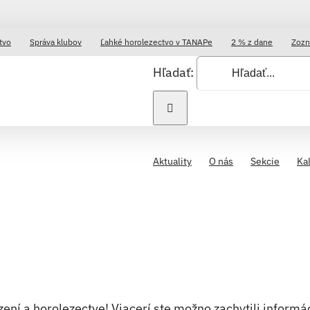
tvo
Správa klubov
Ľahké horolezectvo v TANAPe
2 % z dane
Zozn
Hľadať:
Aktuality
O nás
Sekcie
Ka
ní a horolezectve! Viacerí ste možno zachytili informác